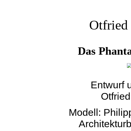
Otfrie
Das Phant
Entwurf 
Otfrie
Modell: Phili
Architektur