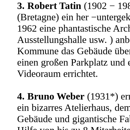
3. Robert Tatin
(1902 − 198
(Bretagne) ein her −unterg
1962 eine phantastische Arch
Ausstellungshalle usw. ) anb
Kommune das Gebäude übern
einen großen Parkplatz und 
Videoraum errichtet.
4. Bruno Weber
(1931*) err
ein bizarres Atelierhaus, de
Gebäude und gigantische Fa
Hilfe von bis zu 8 Mitarbei